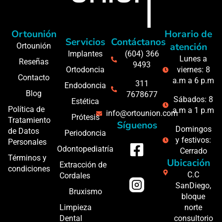
Ortounión
Horario de
Servicios
Contáctanos
atención
Ortounión
Implantes
(604) 366
Lunes a
Reseñas
9493
Ortodoncia
viernes: 8
Contacto
a.m a 6 p.m
311
Endodoncia
Blog
7678677
Sábados: 8
Estética
Política de
a.m a 1 p.m
info@ortounion.com
Prótesis
Tratamiento
Síguenos
Domingos
de Datos
Periodoncia
y festivos:
Personales
Odontopediatría
Cerrado
Términos y
Ubicación
Extracción de
condiciones
C.C
Cordales
SanDiego,
Bruxismo
bloque
Limpieza
norte
Dental
consultorio