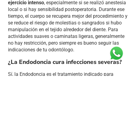
ejercicio intenso
, especialmente si se realizó anestesia
local o si hay sensibilidad postoperatoria. Durante ese
tiempo, el cuerpo se recupera mejor del procedimiento y
se reduce el riesgo de molestias o sangrados si hubo
manipulación en el tejido alrededor del diente. Para
actividades suaves o caminatas ligeras, generalmente
no hay restricción, pero siempre es bueno seguir las
indicaciones de tu odontólogo.
¿La Endodoncia cura infecciones severas?
Sí, la Endodoncia es el tratamiento indicado para
eliminar infecciones dentro del diente
. Al remover la
pulpa infectada, limpiar los conductos y sellarlos
correctamente, se interrumpe el proceso infeccioso. Sin
embargo, si la infección está muy avanzada —por
ejemplo, si hay un absceso grande o ha afectado al
hueso—, puede ser necesario
complementar el
tratamiento con antibióticos
o incluso realizar una
cirugía periapical en algunos casos. Lo clave es actuar
a tiempo para evitar complicaciones mayores.