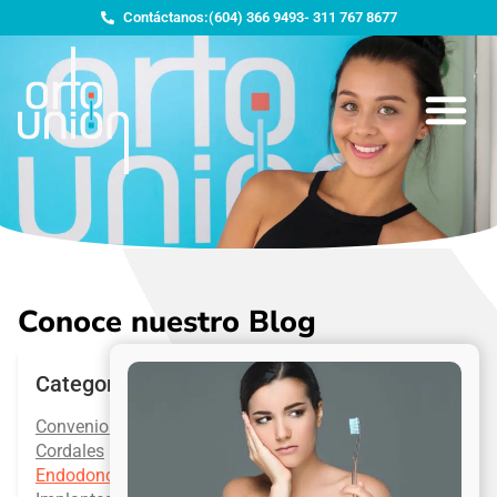
Contáctanos:
(604) 366 9493
- 311 767 8677
Conoce nuestro Blog
Categorías
Convenios
Cordales
Endodoncia