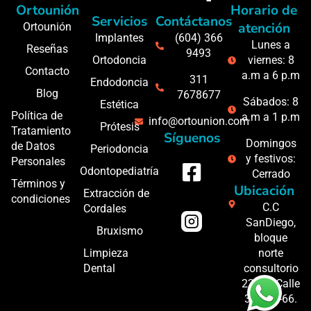
Ortounión
Horario de
Servicios
Contáctanos
atención
Ortounión
Implantes
(604) 366
Lunes a
Reseñas
9493
Ortodoncia
viernes: 8
Contacto
a.m a 6 p.m
311
Endodoncia
Blog
7678677
Sábados: 8
Estética
Política de
a.m a 1 p.m
info@ortounion.com
Prótesis
Tratamiento
Síguenos
Domingos
de Datos
Periodoncia
y festivos:
Personales
Odontopediatría
Cerrado
Términos y
Ubicación
Extracción de
condiciones
C.C
Cordales
SanDiego,
Bruxismo
bloque
Limpieza
norte
Dental
consultorio
227A - Calle
34 #43-66.